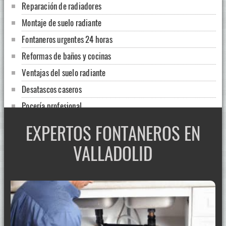
Reparación de radiadores
Montaje de suelo radiante
Fontaneros urgentes 24 horas
Reformas de baños y cocinas
Ventajas del suelo radiante
Desatascos caseros
Pocería profesional
Desatascar el lavabo con vinagre y bicarbonato
EXPERTOS FONTANEROS EN
¿Desea saber cómo limpiar las tuberías de su casa?
VALLADOLID
Cómo se impide el mal olor del fregadero
¿Cómo se realiza un desatasco con sosa?
Fontaneros 24 horas: desatascos de fregaderos
Rehabilitación de bajantes
Fontaneros: limpieza de desagües